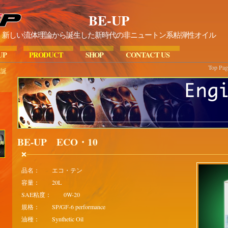
BE-UP
新しい流体理論から誕生した新時代の非ニュートン系粘弾性オイル
UP
PRODUCT
SHOP
CONTACT US
Top Pag
ら誕
BE-UP ECO・10
品名： エコ・テン
容量： 20L
SAE粘度： 0W-20
規格： SP/GF-6 performance
油種： Synthetic Oil