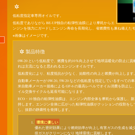
低粘度指定車専用オイルです。
低粘度でありながら BE-UP独自の粘弾性油膜により摩耗からエ
ンジンを強力にガードしエンジン寿命を長期化し、省燃費性も兼ね備えた
※画像はイメージです。
製品特徴
0W-20 という低粘度で、燃費を約10％向上させて地球温暖化の防止に
れは主流になると思われるエンジンオイルです。
低粘度化により、粘度抵抗が少なく、始動性の向上と燃費が向上します
自動車メーカーが 0W-20, 5W-20 などの低粘度を指定しているすべて
米自動車メーカー規格による GF-6 の最高レベルでオイル消費を防止し
イル交換サイクルも延長可能になります。
ECO・10 独自の粘弾性油膜は、エンジン内部全体を摩耗から保護し、
持します。エンジン全体に広がった粘弾性油膜がクッションの役割をし
し、抜群の静粛性を発揮します。
環境に優しい
優れた密封効果により燃焼効率が向上し有害ガスの生成を減
排ガスがクリーンになり 地球環境に貢献します。