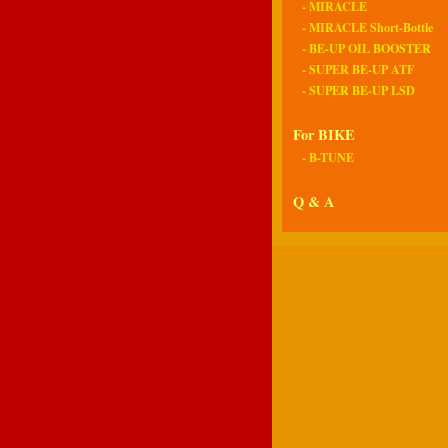
- MIRACLE
- MIRACLE Short-Bottle
- BE-UP OIL BOOSTER
- SUPER BE-UP ATF
- SUPER BE-UP LSD
For BIKE
- B-TUNE
Q & A