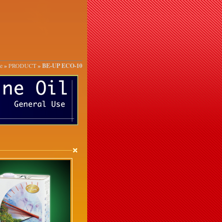
»
» BE-UP ECO-10
e
PRODUCT