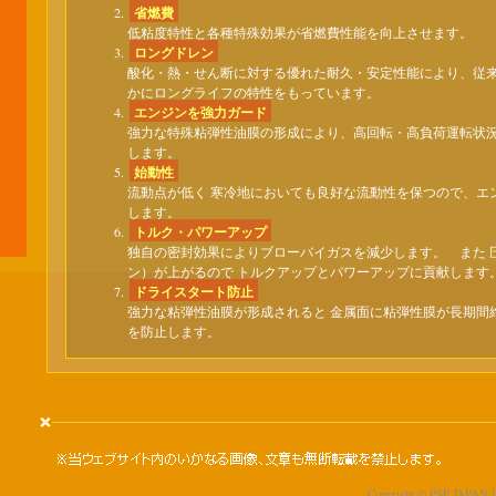
省燃費
低粘度特性と各種特殊効果が省燃費性能を向上させます。
ロングドレン
酸化・熱・せん断に対する優れた耐久・安定性能により、従
かにロングライフの特性をもっています。
エンジンを強力ガード
強力な特殊粘弾性油膜の形成により、高回転・高負荷運転状
します。
始動性
流動点が低く 寒冷地においても良好な流動性を保つので、エ
します。
トルク・パワーアップ
独自の密封効果によりブローバイガスを減少します。 また 
ン）が上がるので トルクアップとパワーアップに貢献します
ドライスタート防止
強力な粘弾性油膜が形成されると 金属面に粘弾性膜が長期間
を防止します。
Copyright © PSP JAPAN Lt