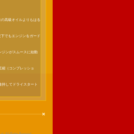
来の高級オイルよりもはる
況下でもエンジンをガード
ンジンがスムースに始動
圧縮（コンプレッショ
。
維持してドライスタート
d. All Rights Reserved.