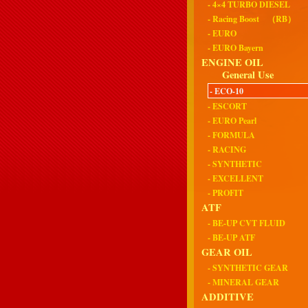
- 4×4 TURBO DIESEL
- Racing Boost （RB）
- EURO
- EURO Bayern
ENGINE OIL
General Use
- ECO-10
- ESCORT
- EURO Pearl
- FORMULA
- RACING
- SYNTHETIC
- EXCELLENT
- PROFIT
ATF
- BE-UP CVT FLUID
- BE-UP ATF
GEAR OIL
- SYNTHETIC GEAR
- MINERAL GEAR
ADDITIVE